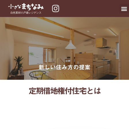
内
I
容
自然素材の戸建レジデンス
n
を
s
ス
t
キ
a
ッ
g
プ
r
a
新しい住み方の提案
m
定期借地権付住宅とは