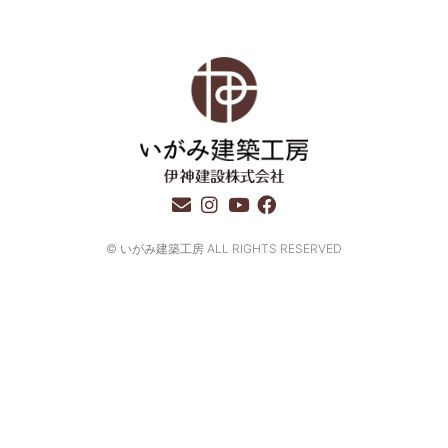
E
I
Y
F
n
n
o
a
v
s
u
c
© いがみ建築工房 ALL RIGHTS RESERVED​
e
t
t
e
l
a
u
b
o
g
b
o
p
r
e
o
e
a
k
m