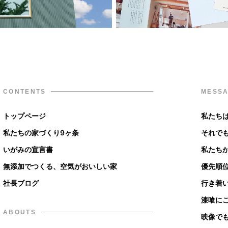
CONTENTS
MESS
トップページ
私たち
私たちの家づくり9ヶ条
それで
いがみの宣言書
私たち
無添加でつくる、空気がおいしい家
優先順
社長ブログ
行き着
漆喰に
ABOUTS
映像で