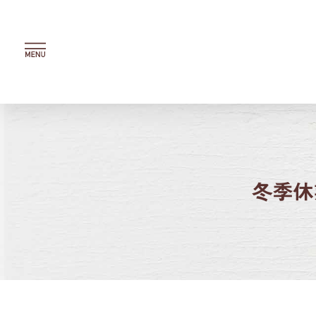
内
容
を
ス
キ
ッ
プ
冬季休