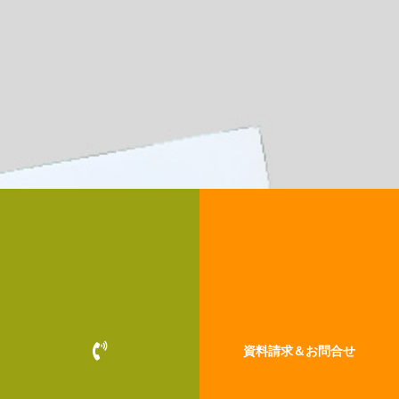
P
資料請求＆お問合せ
h
o