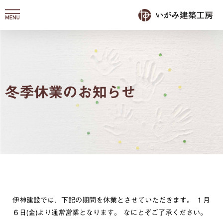
内
容
を
ス
キ
ッ
プ
冬季休業のお知らせ
伊神建設では、下記の期間を休業とさせていただきます。 １月
６日(金)より通常営業となります。 なにとぞご了承ください。