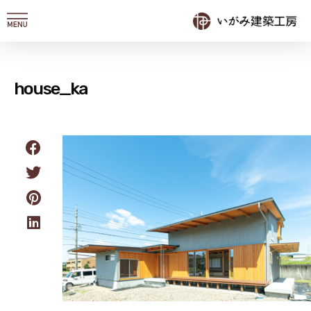
内
容
を
ス
キ
house_ka
ッ
プ