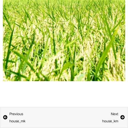
Prev
N
Previous
Next
house_mk
house_km