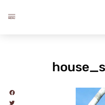
内
容
を
ス
キ
ッ
プ
house_