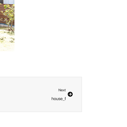
Next
Next
house_f