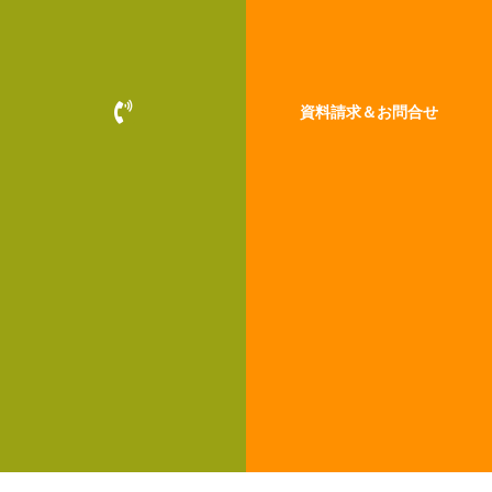
P
資料請求＆お問合せ
h
o
n
e
-
v
o
l
u
m
e