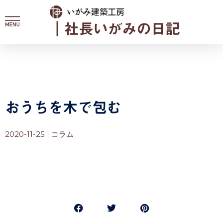
内
容
｜社長いがみの日記
を
ス
キ
ッ
プ
おうちを木で包む
2020-11-25
コラム