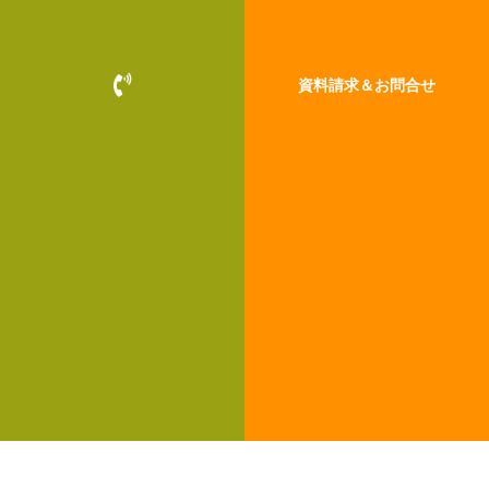
P
資料請求＆お問合せ
h
o
n
e
-
v
o
l
u
m
e
お客様の暮らしと、最新のモデルハウス