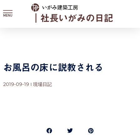
内
容
｜社長いがみの日記
を
ス
キ
ッ
プ
お風呂の床に説教される
2019-09-19
現場日記