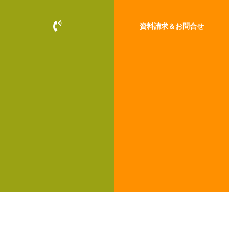
P
資料請求＆お問合せ
h
o
n
e
-
v
o
l
u
m
e
お客様の暮らしと、最新のモデルハウス
事例集＆モデルカタログ