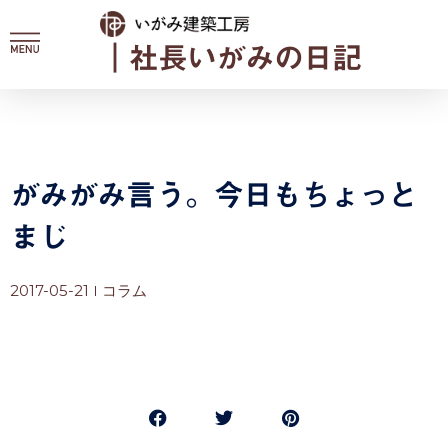
内
容
｜社長いがみの日記
を
ス
キ
ッ
プ
がみがみ言う。今日もちょっと
まじ
2017-05-21
コラム