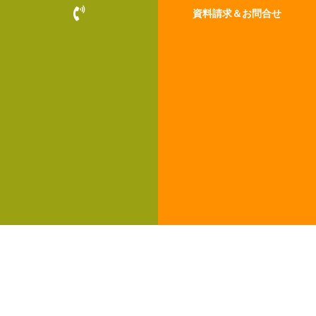
P
資料請求＆お問合せ
h
o
n
e
-
v
o
l
u
m
e
お客様の暮らしと、最新のモデルハウス