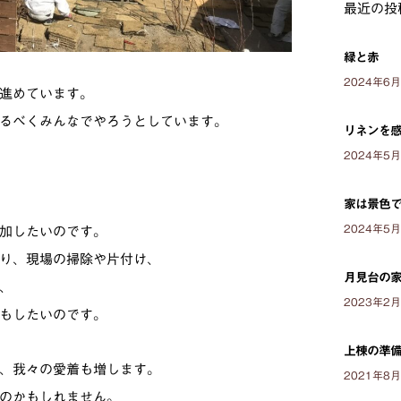
最近の投
緑と赤
2024年6
進めています。
るべくみんなでやろうとしています。
リネンを
2024年5
家は景色
2024年5
加したいのです。
り、現場の掃除や片付け、
月見台の
、
2023年2
もしたいのです。
上棟の準
、我々の愛着も増します。
2021年8
のかもしれません。