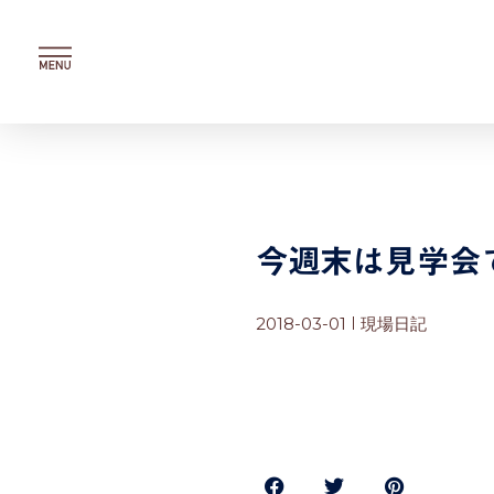
内
容
を
ス
キ
ッ
プ
今週末は見学会
2018-03-01
現場日記