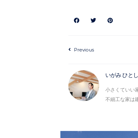
Prev
Previous
いがみ ひと
小さくていい
不細工な家は