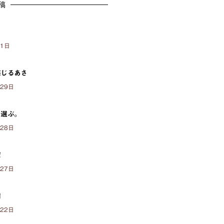
稿
月1日
感じるあさ
月29日
で選ぶ。
月28日
家
月27日
備
月22日