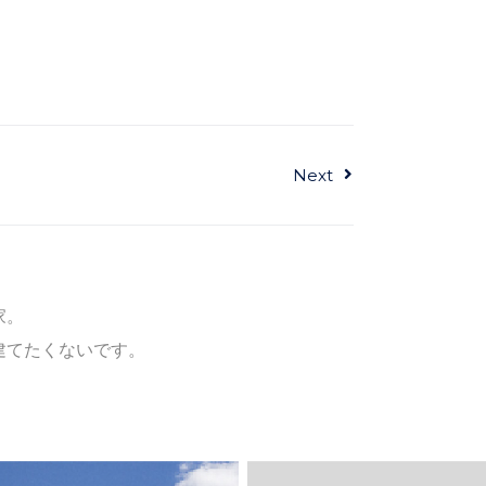
Next
Next
し
家。
建てたくないです。