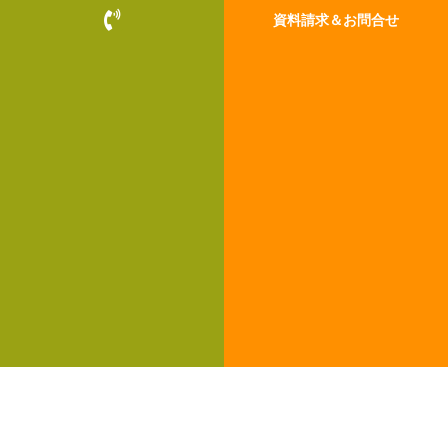
P
資料請求＆お問合せ
h
o
n
e
-
v
o
l
u
m
e