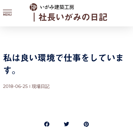
内
容
｜社長いがみの日記
を
ス
キ
ッ
プ
私は良い環境で仕事をしていま
す。
2018-06-25
現場日記