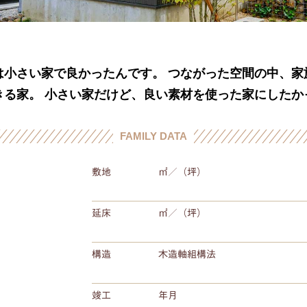
は小さい家で良かったんです。 つながった空間の中、家
きる家。 小さい家だけど、良い素材を使った家にしたか
FAMILY DATA
敷地
㎡／（
坪）
延床
㎡／（
坪）
構造
木造軸組構法
竣工
年
月