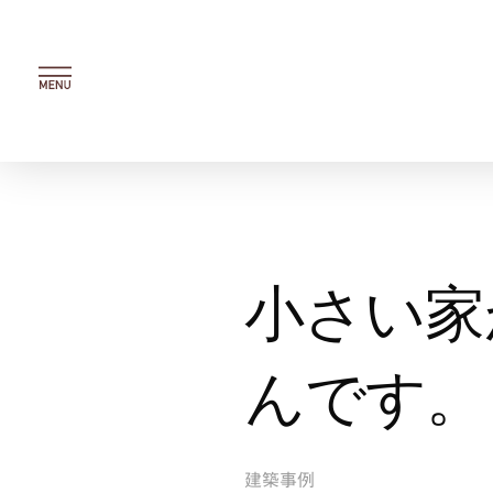
内
容
を
ス
キ
ッ
プ
小さい家
んです。
建築事例