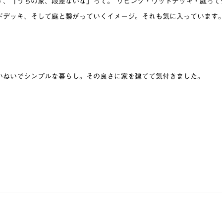
す、「うちの家、段差ないな」って。 リビング・ウッドデッキ・庭って
ドデッキ、そして庭と繋がっていくイメージ。それも気に入っています
いねいでシンプルな暮らし。その良さに家を建てて気付きました。